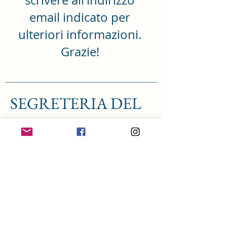
scrivere all'indirizzo
email indicato per
ulteriori informazioni.
Grazie!
SEGRETERIA DEL
DR. LANZARO
Clicca sul metodo che preferisci
+39 327 454 9963
massimo.lanzaro@libero.it