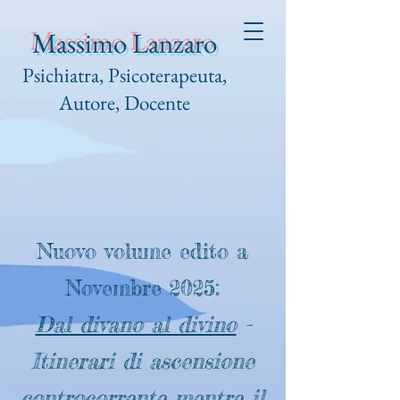
Massimo Lanzaro
Psichiatra, Psicoterapeuta,
Autore, Docente
Nuovo volume edito a
Novembre 2025
:
Dal divano al divino
-
Itinerari di ascensione
controcorrente mentre il